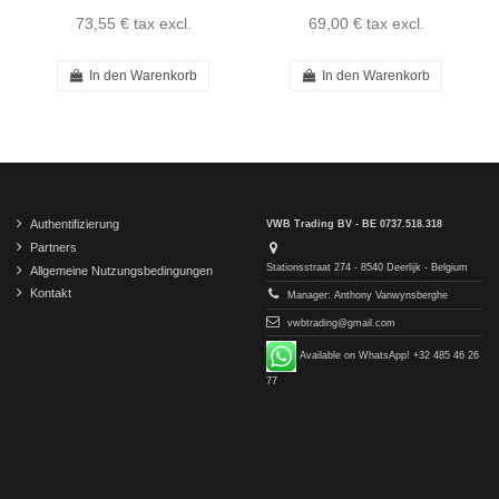
73,55 €
tax excl.
69,00 €
tax excl.
In den Warenkorb
In den Warenkorb
Authentifizierung
VWB Trading BV - BE 0737.518.318
Partners
Stationsstraat 274 - 8540 Deerlijk - Belgium
Allgemeine Nutzungsbedingungen
Kontakt
Manager: Anthony Vanwynsberghe
vwbtrading@gmail.com
Available on WhatsApp! +32 485 46 26
77