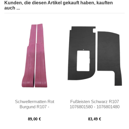
Kunden, die diesen Artikel gekauft haben, kauften
auch ...
Schwellermatten Rot
Fußleisten Schwarz R107
Burgund R107 -
1076801580 - 1076801480
1076860180
- A1076801580 -
A1076801480
89,00 €
83,49 €