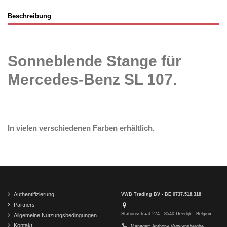
Beschreibung
Sonneblende Stange für
Mercedes-Benz SL 107.
In vielen verschiedenen Farben erhältlich.
Authentifizierung
VWB Trading BV - BE 0737.518.318
Partners
Stationsstraat 274 - 8540 Deerlijk - Belgium
Allgemeine Nutzungsbedingungen
Kontakt
Manager: Anthony Vanwynsberghe