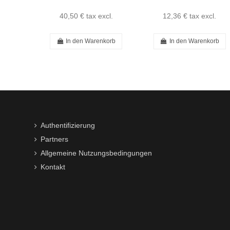
40,50 €
tax excl.
12,36 €
tax excl.
In den Warenkorb
In den Warenkorb
Authentifizierung
Partners
Allgemeine Nutzungsbedingungen
Kontakt