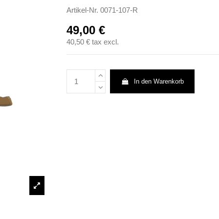
Artikel-Nr.
0071-107-R
49,00 €
40,50 €
tax excl.
In den Warenkorb