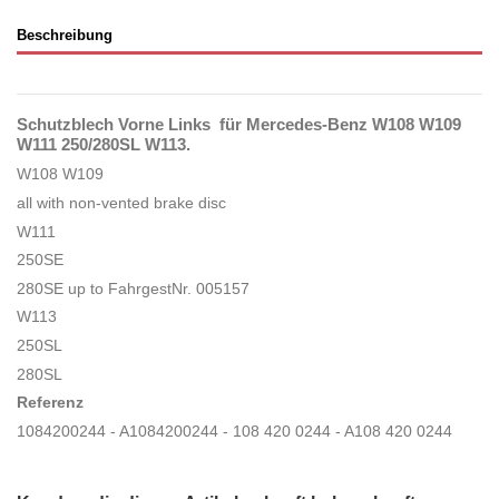
Beschreibung
Schutzblech Vorne Links für Mercedes-Benz W108 W109
W111 250/280SL W113.
W108 W109
all with non-vented brake disc
W111
250SE
280SE up to FahrgestNr. 005157
W113
250SL
280SL
Referenz
1084200244 - A1084200244 - 108 420 0244 - A108 420 0244