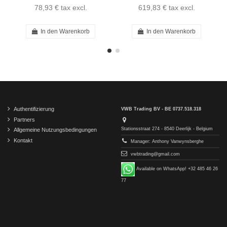
78,93 €
tax excl.
619,83 €
tax excl.
In den Warenkorb
In den Warenkorb
Authentifizierung
VWB Trading BV - BE 0737.518.318
Partners
Stationsstraat 274 - 8540 Deerlijk - Belgium
Allgemeine Nutzungsbedingungen
Kontakt
Manager: Anthony Vanwynsberghe
vwbtrading@gmail.com
Available on WhatsApp! +32 485 46 26
77