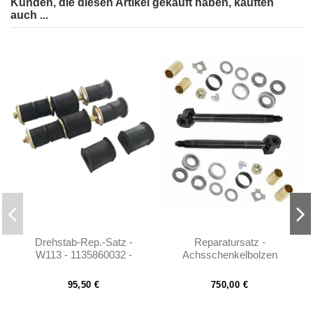
Kunden, die diesen Artikel gekauft haben, kauften
auch ...
Drehstab-Rep.-Satz -
Reparatursatz -
W113 - 1135860032 -
Achsschenkelbolzen
1103200047
W108 W110 W111 W112
W113 - 1115860033
95,50 €
750,00 €