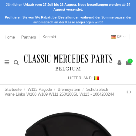
Jährlichen Urlaub vom 27 Juli bis 23 August. Neue bestellungen werden ab 24
August versendet.
Profitieren Sie von 5% Rabatt bei Bestellungen während der Sommerpause, der
automatisch an der Kasse abgezogen wird!
Home
Partners
Kontakt
DE
0
LIEFERLAND:
Startseite
W113 Pagode
Bremsystem
Schutzblech
Vorne Links W108 W109 W111 250/280SL W113 - 1084200244