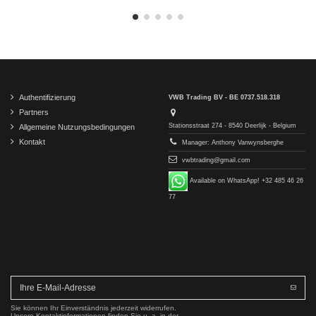
Authentifizierung
VWB Trading BV - BE 0737.518.318
Partners
Stationsstraat 274 - 8540 Deerlijk - Belgium
Allgemeine Nutzungsbedingungen
Kontakt
Manager: Anthony Vanwynsberghe
vwbtrading@gmail.com
Available on WhatsApp! +32 485 46 26
77
Sie können Ihr Einverständnis jederzeit widerrufen.
Unsere Kontaktinformationen finden Sie u. a. in der