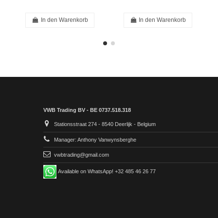
In den Warenkorb
In den Warenkorb
VWB Trading BV - BE 0737.518.318
Stationsstraat 274 - 8540 Deerlijk - Belgium
Manager: Anthony Vanwynsberghe
vwbtrading@gmail.com
Available on WhatsApp! +32 485 46 26 77