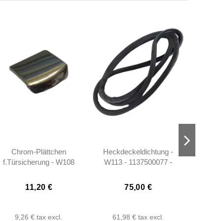
Chrom-Plättchen
Heckdeckeldichtung -
Ab
f.Türsicherung - W108
W113 - 1137500077 -
Tankge
W110 W111 W112 W113
Repro
W121
11,20 €
75,00 €
9,26 €
tax excl.
61,98 €
tax excl.
6,