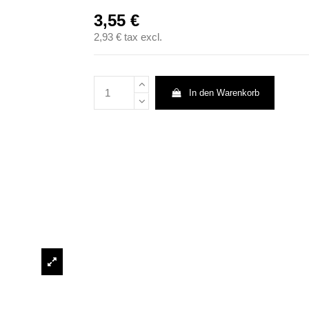
3,55 €
2,93 €
tax excl.
In den Warenkorb