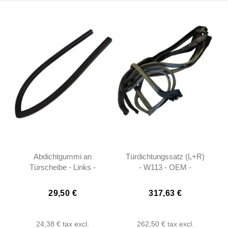
Abdichtgummi an
Türdichtungssatz (L+R)
Türscheibe - Links -
- W113 - OEM -
W113 - 1137251966
1137200778 -
1137200878
29,50 €
317,63 €
24,38 €
tax excl.
262,50 €
tax excl.