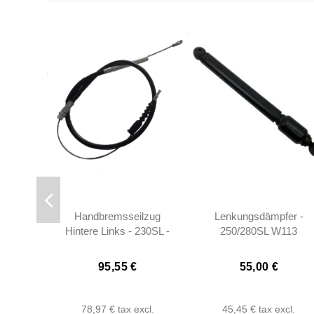
Handbremsseilzug
Lenkungsdämpfer -
Hintere Links - 230SL -
250/280SL W113
1134200185
95,55 €
55,00 €
78,97 €
tax excl.
45,45 €
tax excl.