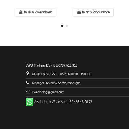
In den Warenkorb
In den Warenkorb
VWB Trading BV - BE 0737.518.318
Stationsstraat 274 - 8540 Deerlijk - Belgium
Manager: Anthony Vanwynsberghe
vwbtrading@gmail.com
Available on WhatsApp! +32 485 46 26 77