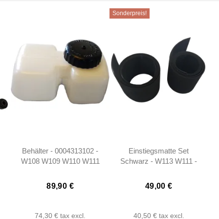
Sonderpreis!
Behälter - 0004313102 -
Einstiegsmatte Set
W108 W109 W110 W111
Schwarz - W113 W111 -
W113
1136860480
89,90 €
49,00 €
74,30 €
tax excl.
40,50 €
tax excl.