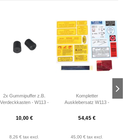
2x Gummipuffer z.B.
Kompletter
Lufts
Verdeckkasten - W113 -
Ausklebersatz W113 -
W113
1139870140
0008000100
10,00 €
54,45 €
8,26 €
tax excl.
45,00 €
tax excl.
61