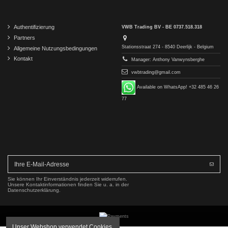
Authentifizierung
VWB Trading BV - BE 0737.518.318
Partners
Stationsstraat 274 - 8540 Deerlijk - Belgium
Allgemeine Nutzungsbedingungen
Kontakt
Manager: Anthony Vanwynsberghe
vwbtrading@gmail.com
Available on WhatsApp! +32 485 46 26
77
Sie können Ihr Einverständnis jederzeit widerrufen.
Unsere Kontaktinformationen finden Sie u. a. in der
Datenschutzerklärung.
Unser Webshop verwendet Cookies.