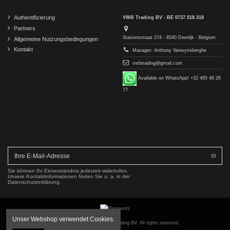
Authentifizierung
VWB Trading BV - BE 0737.518.318
Partners
Stationsstraat 274 - 8540 Deerlijk - Belgium
Allgemeine Nutzungsbedingungen
Kontakt
Manager: Anthony Vanwynsberghe
vwbtrading@gmail.com
Available on WhatsApp! +32 485 46 26
77
Sie können Ihr Einverständnis jederzeit widerrufen.
Unsere Kontaktinformationen finden Sie u. a. in der
Datenschutzerklärung.
Unser Webshop verwendet Cookies.
Copyright © 2016-2026 VWB Trading BV. All rights reserved.