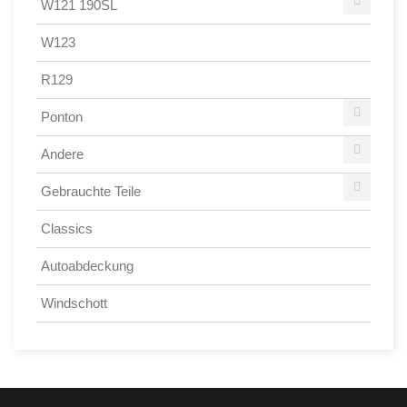
W121 190SL
W123
R129
Ponton
Andere
Gebrauchte Teile
Classics
Autoabdeckung
Windschott