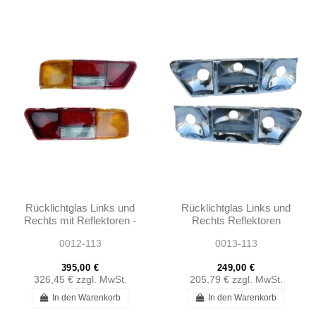
Rücklichtglas Links und
Rücklichtglas Links und
Rechts mit Reflektoren -
Rechts Reflektoren
280 SL W113 -
W111 280SE 3.5
0012-113
0013-113
1138260156 -
COUPE W113 280SL
1138260256
395,00 €
249,00 €
326,45 €
zzgl. MwSt.
205,79 €
zzgl. MwSt.
In den Warenkorb
In den Warenkorb