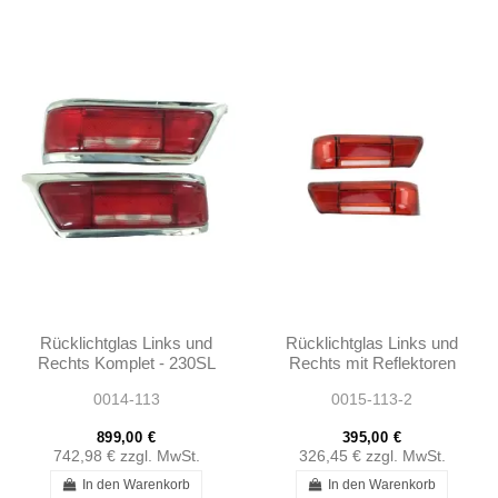
Rücklichtglas Links und
Rücklichtglas Links und
Rechts Komplet - 230SL
Rechts mit Reflektoren
250SL EARLY 280SL-
230SL 250SL EARLY
0014-113
0015-113-2
1138260252 -
280SL W113 -...
1138260152
899,00 €
395,00 €
742,98 €
zzgl. MwSt.
326,45 €
zzgl. MwSt.
In den Warenkorb
In den Warenkorb