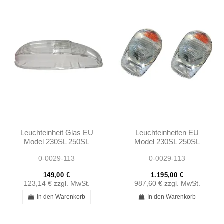
Leuchteinheit Glas EU
Leuchteinheiten EU
Model 230SL 250SL
Model 230SL 250SL
280SL W113 -
280SL W113 -
0-0029-113
0-0029-113
1138200461
1138200461
149,00 €
1.195,00 €
123,14 €
zzgl. MwSt.
987,60 €
zzgl. MwSt.
In den Warenkorb
In den Warenkorb