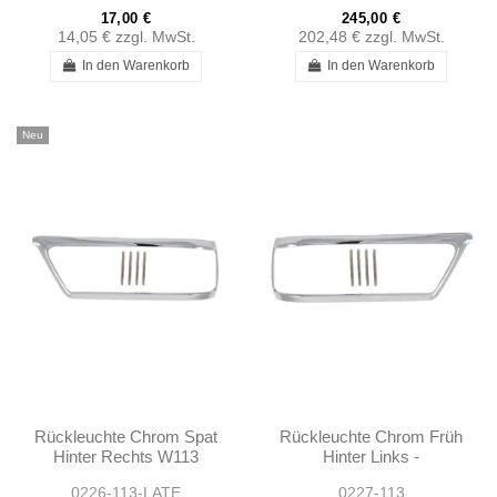
17,00 €
245,00 €
14,05 €
zzgl. MwSt.
202,48 €
zzgl. MwSt.
In den Warenkorb
In den Warenkorb
Neu
Rückleuchte Chrom Spat
Rückleuchte Chrom Früh
Hinter Rechts W113
Hinter Links -
280SL A1138260852
1138260752
0226-113-LATE
0227-113
1138260852