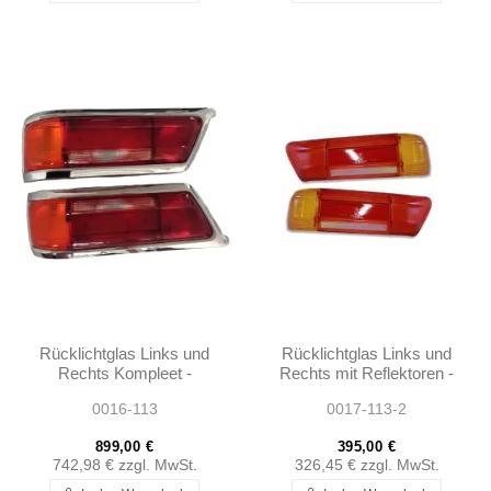
Rücklichtglas Links und
Rücklichtglas Links und
Rechts Kompleet -
Rechts mit Reflektoren -
230SL 250SL EARLY
230SL 250SL EARLY
0016-113
0017-113-2
280SL 1138260152 -
280SL W113 W111
1138260252
899,00 €
395,00 €
742,98 €
zzgl. MwSt.
326,45 €
zzgl. MwSt.