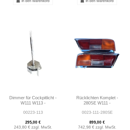
In den Warenkorb
In den Warenkorb
Dimmer für Cockpitlicht -
Rücklichten Komplet -
W111 W113 -
280SE W111 -
0005420725
1138260156 -
00223-113
0023-111-280SE
1138260256
295,00 €
899,00 €
243,80 €
zzgl. MwSt.
742,98 €
zzgl. MwSt.