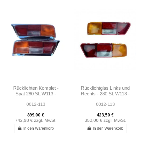
Rücklichten Komplet -
Rücklichtglas Links und
Spat 280 SL W113 -
Rechts - 280 SL W113 -
1138260156 -
1138201664 -
0012-113
0012-113
1138260256
1138201564
899,00 €
423,50 €
742,98 €
zzgl. MwSt.
350,00 €
zzgl. MwSt.
In den Warenkorb
In den Warenkorb