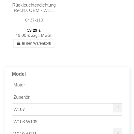
Rückleuchtendichtung
Rechts OEM - W111
W113 - 1138260258
0437-113
59,29 €
49,00 €
zzgl. MwSt.
In den Warenkorb
Model
Motor
Zubehör
W107
W108 W109
W110 W111