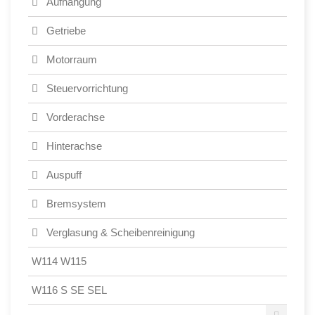
Aufhängung
Getriebe
Motorraum
Steuervorrichtung
Vorderachse
Hinterachse
Auspuff
Bremsystem
Verglasung & Scheibenreinigung
W114 W115
W116 S SE SEL