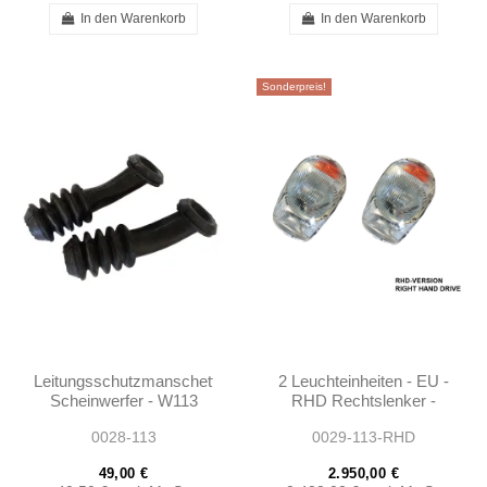
In den Warenkorb
In den Warenkorb
Sonderpreis!
Leitungsschutzmanschette
2 Leuchteinheiten - EU -
Scheinwerfer - W113
RHD Rechtslenker -
W111 - 1105460085 -
W113 - 1138200461
0028-113
0029-113-RHD
1155460085
49,00 €
2.950,00 €