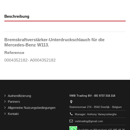
Beschreibung
Bremskraftverstärker-Unterdruckschlauch für die
Mercedes-Benz W113.
Reference
0004352182- A0004352182
Authentifizierung
VWB Trading BV - BE 0737.518.318
Partners
Stationsstraat 274 - 8540 Deerlijk - Belgium
Allgemeine Nutzungsbedingungen
Kontakt
Manager: Anthony Vanwynsberghe
vwbtrading@gmail.com