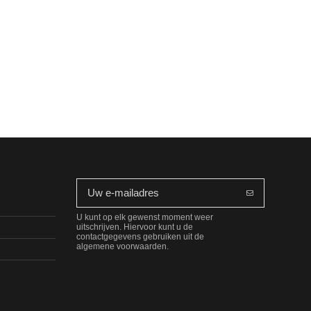
U kunt op elk gewenst moment weer
uitschrijven. Hiervoor kunt u de
contactgegevens gebruiken uit de
algemene voorwaarden.