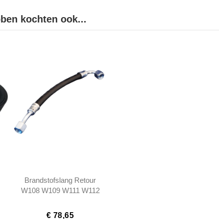
bben kochten ook...
Brandstofslang Retour
W108 W109 W111 W112
Coupé/Cabrio W113 -
1299970282
€ 78,65