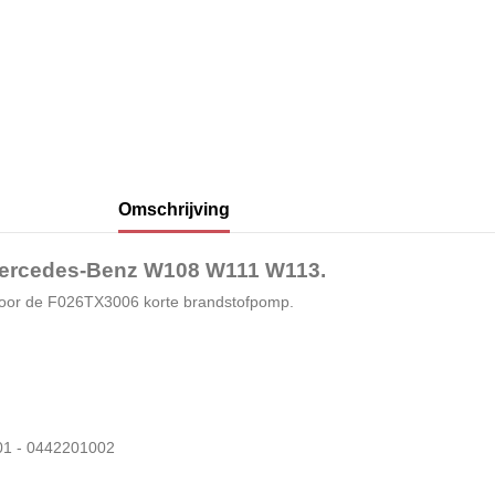
Omschrijving
Mercedes-Benz W108 W111 W113.
ls voor de F026TX3006 korte brandstofpomp.
01 - 0442201002