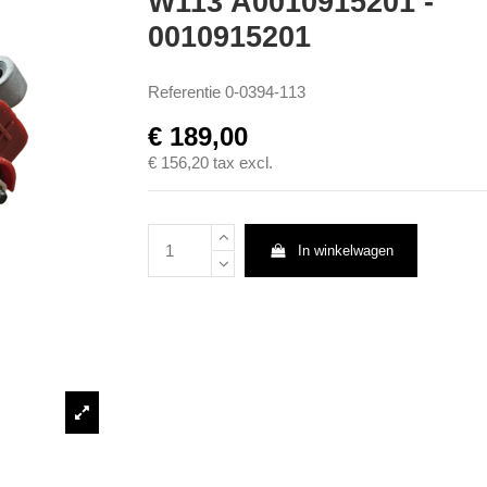
W113 A0010915201 -
0010915201
Referentie
0-0394-113
€ 189,00
€ 156,20
tax excl.
In winkelwagen