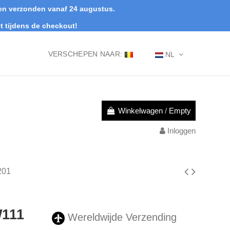
rden verzonden vanaf 24 augustus.
t tijdens de checkout!
VERSCHEPEN NAAR:
NL
Winkelwagen
/
Empty
Inloggen
201
111
Wereldwijde Verzending