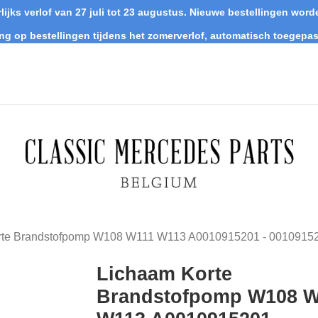
lijks verlof van 27 juli tot 23 augustus. Nieuwe bestellingen wo
ing op bestellingen tijdens het zomerverlof, automatisch toegepas
rte Brandstofpomp W108 W111 W113 A0010915201 - 0010915
Lichaam Korte
Brandstofpomp W108 W