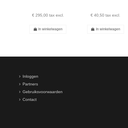
A0010915201 -
0010915201
€ 295,00
tax excl.
€ 40,50
tax excl.
In winkelwagen
In winkelwagen
Inloggen
Partners
Gebruiksvoorwaarden
Contact