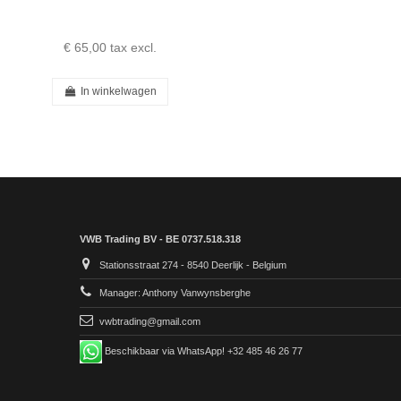
€ 65,00
tax excl.
In winkelwagen
VWB Trading BV - BE 0737.518.318
Stationsstraat 274 - 8540 Deerlijk - Belgium
Manager: Anthony Vanwynsberghe
vwbtrading@gmail.com
Beschikbaar via WhatsApp! +32 485 46 26 77