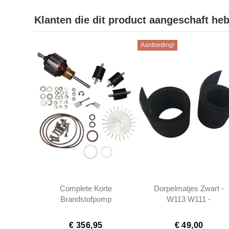
Klanten die dit product aangeschaft he
Aanbieding!
Complete Korte
Dorpelmatjes Zwart -
Brandstofpomp
W113 W111 -
Reparatiekit Bosch
1136860480
W108 W111 W113
€ 356,95
€ 49,00