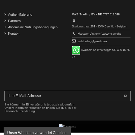
Authentifizierung
VWB Trading BV - BE 0737.518.318
Partners
Stationsstraat 274 - 8540 Deerlijk - Belgium
Allgemeine Nutzungsbedingungen
Kontakt
Manager: Anthony Vanwynsberghe
vwbtrading@gmail.com
Available on WhatsApp! +32 485 46 26
77
Sie können Ihr Einverständnis jederzeit widerrufen.
Unsere Kontaktinformationen finden Sie u. a. in der
Datenschutzerklärung.
Unser Webshop verwendet Cookies.