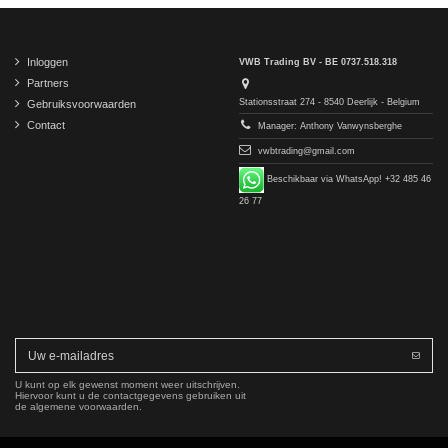
Inloggen
VWB Trading BV - BE 0737.518.318
Partners
Stationsstraat 274 - 8540 Deerlijk - Belgium
Gebruiksvoorwaarden
Contact
Manager: Anthony Vanwynsberghe
vwbtrading@gmail.com
Beschikbaar via WhatsApp! +32 485 46
26 77
U kunt op elk gewenst moment weer uitschrijven.
Hiervoor kunt u de contactgegevens gebruiken uit
de algemene voorwaarden.