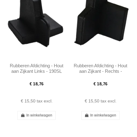
Rubberen Afdichting - Hout
Rubberen Afdichting - Hout
aan Zijkant Links - 190SL
aan Zijkant - Rechts -
W121 - 401217720198
190SL W121 -
401217720298
€ 18,76
€ 18,76
€ 15,50
tax excl.
€ 15,50
tax excl.
In winkelwagen
In winkelwagen