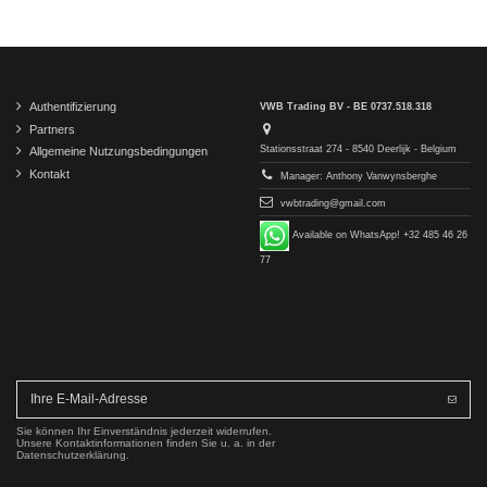
Authentifizierung
VWB Trading BV - BE 0737.518.318
Partners
Stationsstraat 274 - 8540 Deerlijk - Belgium
Allgemeine Nutzungsbedingungen
Kontakt
Manager: Anthony Vanwynsberghe
vwbtrading@gmail.com
Available on WhatsApp! +32 485 46 26
77
Sie können Ihr Einverständnis jederzeit widerrufen.
Unsere Kontaktinformationen finden Sie u. a. in der
Datenschutzerklärung.