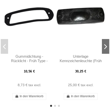
Gummidichtung -
Unterlage
Rücklicht - Früh Type -
Kennzeichenleuchte (Früh
190SL - 101208260197
model) - 190SL W121 -
401218260097
10,56 €
30,25 €
8,73 €
tax excl.
25,00 €
tax excl.
In den Warenkorb
In den Warenkorb