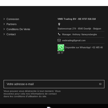
Connexion
VWB Trading BV - BE 0737.518.318
Partners
Stationsstraat 274 - 8540 Deerlijk - Belgium
Conditions De Vente
Contact
Manager: Anthony Vanwynsberghe
vwbtrading@gmail.com
Disponible sur WhatsApp! +32 485 46
26 77
Vous pouvez vous désinscrire à tout moment. Vous
trouverez pour cela nos informations de contact
dans les conditions d'utilisation du site.