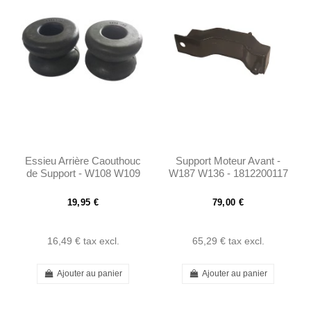
Essieu Arrière Caouthouc
Support Moteur Avant -
de Support - W108 W109
W187 W136 - 1812200117
W110 W111 W113 -
1113510444
19,95 €
79,00 €
16,49 €
tax excl.
65,29 €
tax excl.
Ajouter au panier
Ajouter au panier