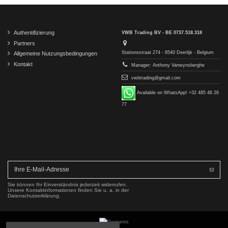
Authentifizierung
VWB Trading BV - BE 0737.518.318
Partners
Stationsstraat 274 - 8540 Deerlijk - Belgium
Allgemeine Nutzungsbedingungen
Kontakt
Manager: Anthony Vanwynsberghe
vwbtrading@gmail.com
Available on WhatsApp! +32 485 46 26
77
Sie können Ihr Einverständnis jederzeit widerrufen.
Unsere Kontaktinformationen finden Sie u. a. in der
Datenschutzerklärung.