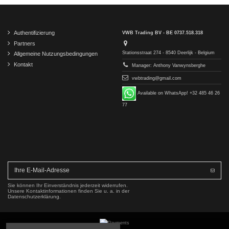
Authentifizierung
VWB Trading BV - BE 0737.518.318
Partners
Stationsstraat 274 - 8540 Deerlijk - Belgium
Allgemeine Nutzungsbedingungen
Kontakt
Manager: Anthony Vanwynsberghe
vwbtrading@gmail.com
Available on WhatsApp! +32 485 46 26
77
Sie können Ihr Einverständnis jederzeit widerrufen.
Unsere Kontaktinformationen finden Sie u. a. in der
Datenschutzerklärung.