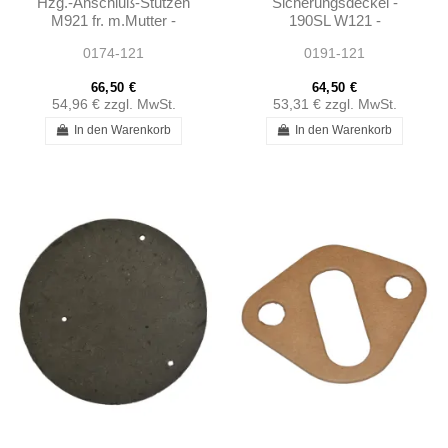
Hzg.-Anschluß-Stutzen
Sicherungsdeckel -
M921 fr. m.Mutter -
190SL W121 -
190SL W121 -
1865450289
0174-121
0191-121
1802000419
66,50 €
64,50 €
54,96 €
zzgl. MwSt.
53,31 €
zzgl. MwSt.
In den Warenkorb
In den Warenkorb