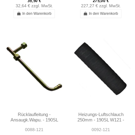
39,50 €
275,00 €
32,64 €
zzgl. MwSt.
227,27 €
zzgl. MwSt.
In den Warenkorb
In den Warenkorb
Rücklaufleitung -
Heizungs-Luftschlauch
Ansaugk.Wapu. - 190SL
250mm - 190SL W121 -
W121 - 1212000254
401218310588
0088-121
0092-121