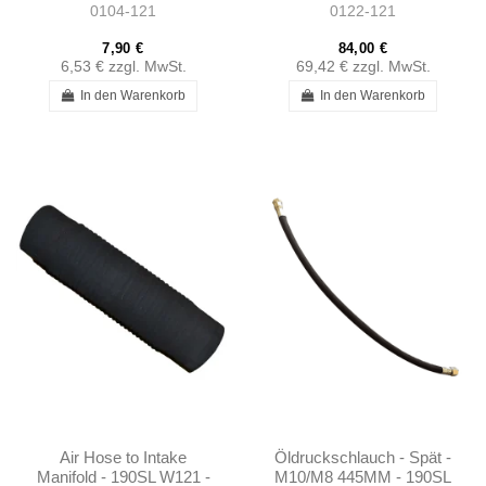
0104-121
0122-121
1205410124
1802030880
7,90 €
84,00 €
6,53 €
zzgl. MwSt.
69,42 €
zzgl. MwSt.
In den Warenkorb
In den Warenkorb
Air Hose to Intake
Öldruckschlauch - Spät -
Manifold - 190SL W121 -
M10/M8 445MM - 190SL