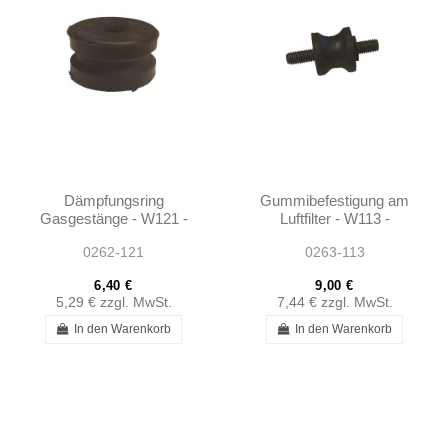
Dämpfungsring
Gummibefestigung am
Gasgestänge - W121 -
Luftfilter - W113 -
1803010097
1100940085
0262-121
0263-113
6,40 €
9,00 €
5,29 €
zzgl. MwSt.
7,44 €
zzgl. MwSt.
In den Warenkorb
In den Warenkorb