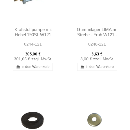
Kraftstoffpumpe mit
Gummilager LIMA an
Hebel 190SL W121
Strebe - Fruh W121 -
W120 Ponton -
1201550081
0244-121
0248-121
000913401
365,00 €
3,63 €
301,65 €
zzgl. MwSt.
3,00 €
zzgl. MwSt.
In den Warenkorb
In den Warenkorb