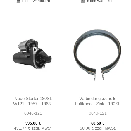
In den Warenkorb
In den Warenkorb
Neue Starter 190SL
Verbindungsschelle
W121 - 1957 - 1963 -
Luftkanal - Zink - 190SL
0001518001
W121 W120 -
0046-121
0049-121
101208300129
595,00 €
60,50 €
491,74 €
zzgl. MwSt.
50,00 €
zzgl. MwSt.