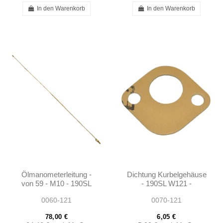
In den Warenkorb
In den Warenkorb
Ölmanometerleitung -
Dichtung Kurbelgehäuse
von 59 - M10 - 190SL
- 190SL W121 -
W121 - 1215400560
1800910180
0060-121
0070-121
78,00 €
6,05 €