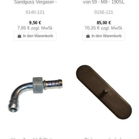
Sandguss Vergaser -
von 59 - M8 - 190SL
190SL W121 -
W121
0140-121
0156-121
1210940179
9,50 €
85,00 €
7,85 €
zzgl. MwSt.
70,25 €
zzgl. MwSt.
In den Warenkorb
In den Warenkorb