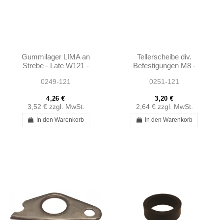
Gummilager LIMA an
Tellerscheibe div.
Strebe - Late W121 -
Befestigungen M8 -
1201550081
W121 - 1201550082
0249-121
0251-121
4,26 €
3,20 €
3,52 €
zzgl. MwSt.
2,64 €
zzgl. MwSt.
In den Warenkorb
In den Warenkorb