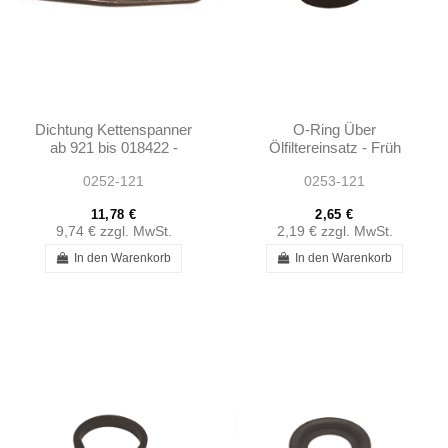
Dichtung Kettenspanner
O-Ring Über
ab 921 bis 018422 -
Ölfiltereinsatz - Früh
W121 - 1800520480
W121 - 0001843380
0252-121
0253-121
11,78 €
2,65 €
9,74 €
zzgl. MwSt.
2,19 €
zzgl. MwSt.
In den Warenkorb
In den Warenkorb