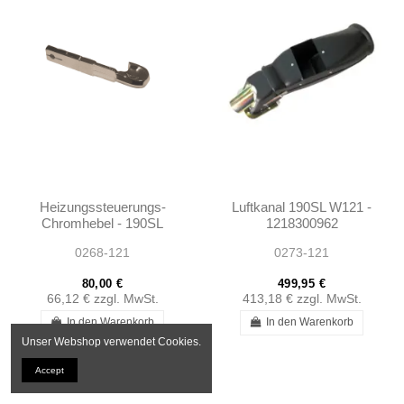
Heizungssteuerungs-
Luftkanal 190SL W121 -
Chromhebel - 190SL
1218300962
W121 - 101808300036
0268-121
0273-121
80,00 €
499,95 €
66,12 €
zzgl. MwSt.
413,18 €
zzgl. MwSt.
In den Warenkorb
In den Warenkorb
Unser Webshop verwendet Cookies.
Accept