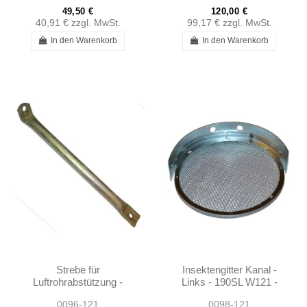
49,50 €
120,00 €
40,91 €
zzgl. MwSt.
99,17 €
zzgl. MwSt.
In den Warenkorb
In den Warenkorb
Strebe für
Insektengitter Kanal -
Luftrohrabstützung -
Links - 190SL W121 -
190SL W121 -
101808300418
0096-121
0098-121
1210940043