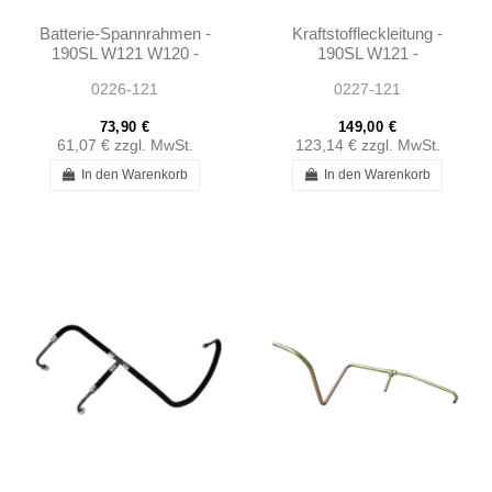
Batterie-Spannrahmen -
Kraftstoffleckleitung -
190SL W121 W120 -
190SL W121 -
1115400023
1210700135
0226-121
0227-121
73,90 €
149,00 €
61,07 €
zzgl. MwSt.
123,14 €
zzgl. MwSt.
In den Warenkorb
In den Warenkorb