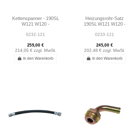
Kettenspanner - 190SL
Heizungsrohr-Satz
W121 W120 -
190SL W121 W120 -
A1150501011
1218300015 -
0232-121
0233-121
1218300016
259,00 €
245,00 €
214,05 €
zzgl. MwSt.
202,48 €
zzgl. MwSt.
In den Warenkorb
In den Warenkorb