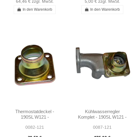
64,46 €
zzgl. MwSt.
5,00 €
zzgl. MwSt.
In den Warenkorb
In den Warenkorb
Thermostatdeckel -
Kühlwasserregler
190SL W121 -
Komplet - 190SL W121 -
1212030174
1212000315
0082-121
0087-121