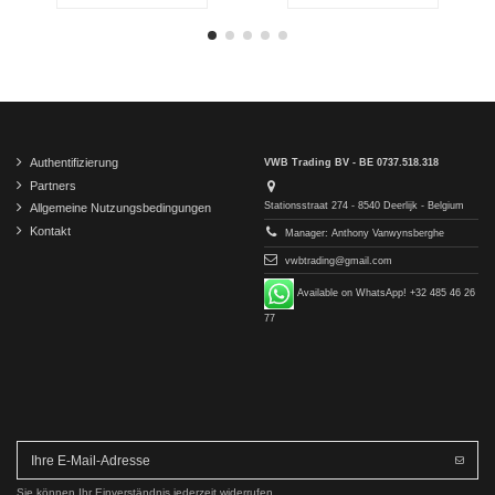
Authentifizierung
VWB Trading BV - BE 0737.518.318
Partners
Stationsstraat 274 - 8540 Deerlijk - Belgium
Allgemeine Nutzungsbedingungen
Kontakt
Manager: Anthony Vanwynsberghe
vwbtrading@gmail.com
Available on WhatsApp! +32 485 46 26
77
Sie können Ihr Einverständnis jederzeit widerrufen.