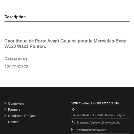
Description
Caouthouc de Porte Avant Gauche pour le Mercedes-Benz
W120 W121 Ponton.
References
1207200378
Connexion
VWB Trading BV - BE 0737.518.318
Partners
Stationsstraat 274 - 8540 Deerlijk - Belgium
Conditions De Vente
Contact
Manager: Anthony Vanwynsberghe
vwbtrading@gmail.com