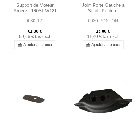
Support de Moteur
Joint Porte Gauche a
Arriere - 190SL W121
Seuil - Ponton -
W120 W113 -
1208830193
0030-121
0030-PONTON
1202230412
61,30 €
13,80 €
50,66 €
tax excl.
11,40 €
tax excl.
Ajouter au panier
Ajouter au panier