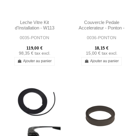
Leche Vitre Kit
Couvercle Pedale
d'Installation - W113
Accelerateur - Ponton -
190SL W121 & Ponton
1213010082
0035-PONTON
0036-PONTON
Limousine
119,00 €
18,15 €
98,35 €
tax excl.
15,00 €
tax excl.
Ajouter au panier
Ajouter au panier