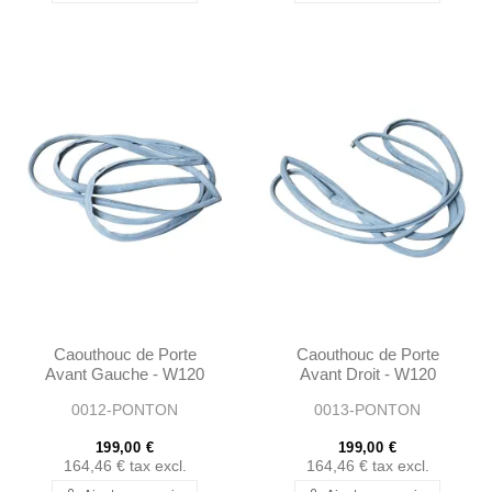
Caouthouc de Porte
Caouthouc de Porte
Avant Gauche - W120
Avant Droit - W120
W121 Ponton Limousine
W121 Ponton Limousine
0012-PONTON
0013-PONTON
- 1207200378
- 1207200478
199,00 €
199,00 €
164,46 €
tax excl.
164,46 €
tax excl.