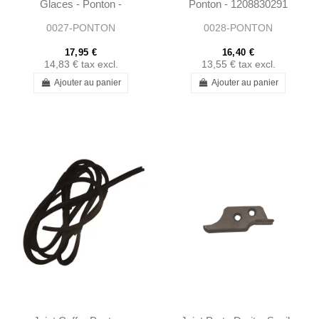
Glaces - Ponton -
Ponton - 1208830291
1208240098
0027-PONTON
0028-PONTON
17,95 €
16,40 €
14,83 €
tax excl.
13,55 €
tax excl.
Ajouter au panier
Ajouter au panier