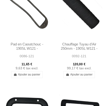
Pad en Caoutchouc -
Chauffage Tuyau d'Air
190SL W121 -
250mm - 190SL W121 -
1865450289
401218310588
0086-121
0092-121
11,65 €
120,00 €
9,63 €
tax excl.
99,17 €
tax excl.
Ajouter au panier
Ajouter au panier