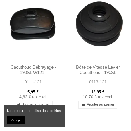
Caouthouc Débrayage -
Bôite de Vitesse Levier
190SL W121 -
Caouthouc - 190SL
1202540097
W121 - 1982680196
0111-121
0113-121
5,95 €
12,95 €
4,92 €
tax excl.
10,70 €
tax excl.
Ajouter au panier
Ajouter au panier
Notre boutique utilise des cookies.
Accept