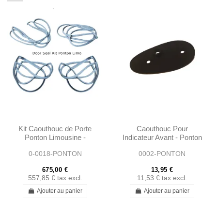
Kit Caouthouc de Porte
Caouthouc Pour
Ponton Limousine -
Indicateur Avant - Ponton
1207200378 1207200478
- 1205440026 -
0-0018-PONTON
0002-PONTON
120820025
675,00 €
13,95 €
557,85 €
tax excl.
11,53 €
tax excl.
Ajouter au panier
Ajouter au panier