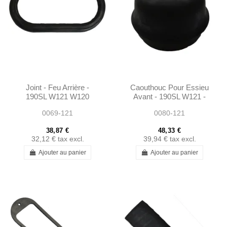
Joint - Feu Arrière -
Caouthouc Pour Essieu
190SL W121 W120
Avant - 190SL W121 -
(Premier Modèle) -
1803330265
0069-121
0080-121
101208260197
38,87 €
48,33 €
32,12 €
tax excl.
39,94 €
tax excl.
Ajouter au panier
Ajouter au panier