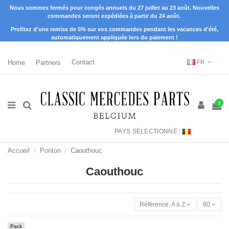
Nous sommes fermés pour congés annuels du 27 juillet au 23 août. Nouvelles
commandes seront expédiées à partir du 24 août.
Profitez d'une remise de 5% sur vos commandes pendant les vacances d'été,
automatiquement appliquée lors du paiement !
Home
Partners
Contact
FR
0
PAYS SÉLECTIONNÉ :
Accueil
Ponton
Caouthouc
Caouthouc
Référence, A à Z
80
Pack