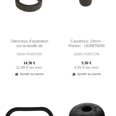
Silencieux d'aspiration
Caouthouc 14mm -
sur la douille de
Ponton - 1839870040
carburateur - Ponton -
0048-PONTON
0049-PONTON
1810940091
14,50 €
5,50 €
11,98 €
tax excl.
4,55 €
tax excl.
Ajouter au panier
Ajouter au panier