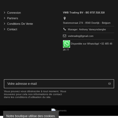
Connexion
VWB Trading BV - BE 0737.518.318
Partners
Stationsstraat 274 - 8540 Deerlijk - Belgium
Conditions De Vente
Contact
Manager: Anthony Vanwynsberghe
vwbtrading@gmail.com
Disponible sur WhatsApp! +32 485 46
26 77
Vous pouvez vous désinscrire à tout moment. Vous
trouverez pour cela nos informations de contact
dans les conditions d'utilisation du site.
Notre boutique utilise des cookies.