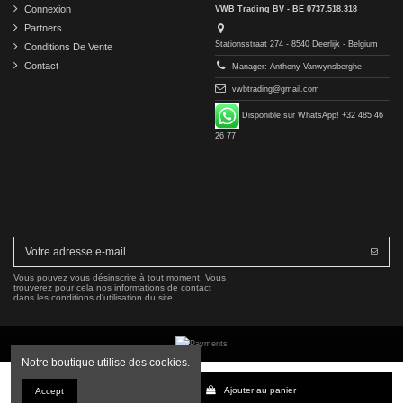
Connexion
VWB Trading BV - BE 0737.518.318
Partners
Stationsstraat 274 - 8540 Deerlijk - Belgium
Conditions De Vente
Contact
Manager: Anthony Vanwynsberghe
vwbtrading@gmail.com
Disponible sur WhatsApp! +32 485 46
26 77
Vous pouvez vous désinscrire à tout moment. Vous
trouverez pour cela nos informations de contact
dans les conditions d'utilisation du site.
Notre boutique utilise des cookies.
Copyright © 2016-2026 VWB Trading BV. All rights reserved.
Ajouter au panier
Accept
La société VWB Trading n'est pas affiliée à Mercedes-Benz Group AG, ni autorisée ou approuvée