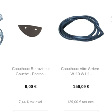
Caouthouc Retroviseur
Caouthouc Vitre Arriere -
Gauche - Ponton -
W110 W111 -
101808110096
1106700139
9,00 €
156,09 €
7,44 €
tax excl.
129,00 €
tax excl.