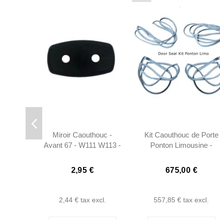
Miroir Caouthouc -
Kit Caouthouc de Porte
Avant 67 - W111 W113 -
Ponton Limousine -
1108110096
1207200378
1207200478
2,95 €
675,00 €
2,44 €
tax excl.
557,85 €
tax excl.