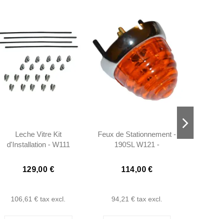
Leche Vitre Kit
Feux de Stationnement -
Pal
d'Installation - W111
190SL W121 -
Pont
W113 - 1157250965
1218200220
129,00 €
114,00 €
106,61 €
tax excl.
94,21 €
tax excl.
16