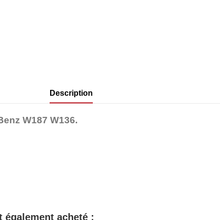
Description
-Benz W187 W136.
nt également acheté :