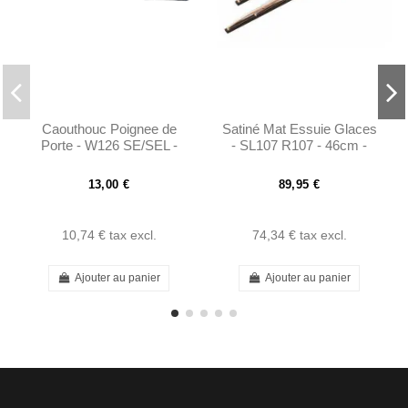
Caouthouc Poignee de
Satiné Mat Essuie Glaces
Porte - W126 SE/SEL -
- SL107 R107 - 46cm -
R107 1985 - 1989 -
1168200345
1267660105
13,00 €
89,95 €
10,74 €
tax excl.
74,34 €
tax excl.
Ajouter au panier
Ajouter au panier