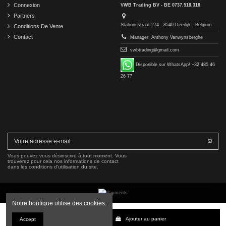
Connexion
VWB Trading BV - BE 0737.518.318
Partners
Stationsstraat 274 - 8540 Deerlijk - Belgium
Conditions De Vente
Contact
Manager: Anthony Vanwynsberghe
vwbtrading@gmail.com
Disponible sur WhatsApp! +32 485 46
26 77
Vous pouvez vous désinscrire à tout moment. Vous
trouverez pour cela nos informations de contact
dans les conditions d'utilisation du site.
Notre boutique utilise des cookies.
Copyright © 2016-2026 VWB Trading BV. All rights reserved.
Ajouter au panier
Accept
La société VWB Trading n'est pas affiliée à Mercedes-Benz Group AG, ni autorisée ou approuvée