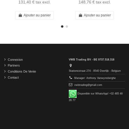
131,40 €
tax excl.
148,76 €
tax excl.
Ajouter au panier
Ajouter au panier
Connexion
VWB Trading BV - BE 0737.518.318
Partners
Stationsstraat 274 - 8540 Deerlijk - Belgium
Conditions De Vente
Contact
Manager: Anthony Vanwynsberghe
vwbtrading@gmail.com
Disponible sur WhatsApp! +32 485 46
26 77