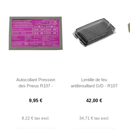
M
Autocollant Pression
Lentille de feu
des Pneus R107 -
antibrouillard G/D - R107
1075840039
C107 Porsche 911
91163196400
9,95 €
42,00 €
8,22 €
tax excl.
34,71 €
tax excl.