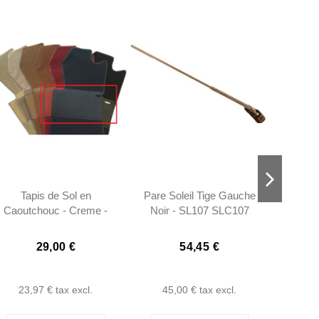
Tapis de Sol en
Pare Soleil Tige Gauche
Kit de
Caoutchouc - Creme -
Noir - SL107 SLC107
230
R107 SL107 SLC107
W108 
29,00 €
54,45 €
23,97 €
tax excl.
45,00 €
tax excl.
12