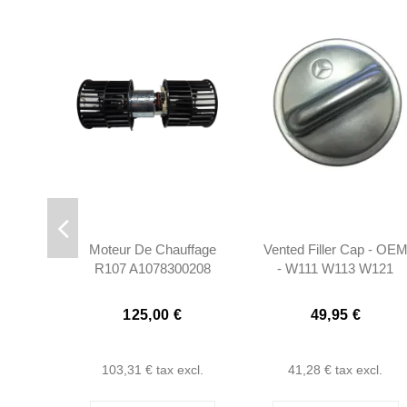
Moteur De Chauffage
Vented Filler Cap - OE
R107 A1078300208
- W111 W113 W121
1078300208
125,00 €
49,95 €
103,31 €
tax excl.
41,28 €
tax excl.