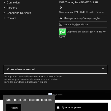
Connexion
VWB Trading BV - BE 0737.518.318
Partners
Stationsstraat 274 - 8540 Deerlijk - Belgium
Conditions De Vente
Contact
Manager: Anthony Vanwynsberghe
vwbtrading@gmail.com
Disponible sur WhatsApp! +32 485 46
26 77
Vous pouvez vous désinscrire à tout moment. Vous
trouverez pour cela nos informations de contact
dans les conditions d'utilisation du site.
Notre boutique utilise des cookies.
Copyright © 2016-2026 VWB Trading BV. All rights reserved.
Ajouter au panier
Accept
La société VWB Trading n'est pas affiliée à Mercedes-Benz Group AG, ni autorisée ou approuvée