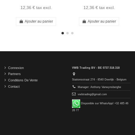
12,36 €
tax excl.
12,36 €
tax excl.
Ajouter au panier
Ajouter au panier
Connexion
VWB Trading BV - BE 0737.518.318
Partners
Stationsstraat 274 - 8540 Deerlijk - Belgium
Conditions De Vente
Contact
Manager: Anthony Vanwynsberghe
vwbtrading@gmail.com
Disponible sur WhatsApp! +32 485 46
26 77