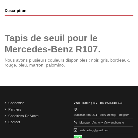
Description
Tapis de seuil pour le
Mercedes-Benz R107.
Nous avons plusieurs couleurs disponibles : noir, gris, bordeaux,
rouge, bleu, marron, palomino.
Connexion
VWB Trading BV - BE 0737.518.318
Partners
Stationsstraat 274 - 8540 Deerlijk - Belgium
Conditions De Vente
Contact
Manager: Anthony Vanwynsberghe
vwbtrading@gmail.com