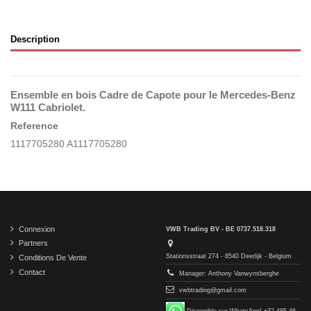
Description
Ensemble en bois Cadre de Capote pour le Mercedes-Benz
W111 Cabriolet.
Reference
1117705280 A1117705280
Connexion
VWB Trading BV - BE 0737.518.318
Partners
Stationsstraat 274 - 8540 Deerlijk - Belgium
Conditions De Vente
Contact
Manager: Anthony Vanwynsberghe
vwbtrading@gmail.com