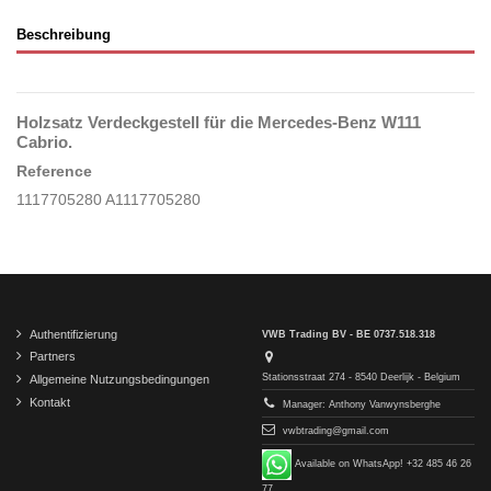
Beschreibung
Holzsatz Verdeckgestell für die Mercedes-Benz W111
Cabrio.
Reference
1117705280 A1117705280
Authentifizierung
VWB Trading BV - BE 0737.518.318
Partners
Stationsstraat 274 - 8540 Deerlijk - Belgium
Allgemeine Nutzungsbedingungen
Kontakt
Manager: Anthony Vanwynsberghe
vwbtrading@gmail.com
Available on WhatsApp! +32 485 46 26
77