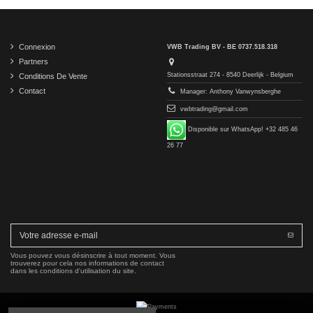
Connexion
VWB Trading BV - BE 0737.518.318
Partners
Stationsstraat 274 - 8540 Deerlijk - Belgium
Conditions De Vente
Contact
Manager: Anthony Vanwynsberghe
vwbtrading@gmail.com
Disponible sur WhatsApp! +32 485 46
26 77
Vous pouvez vous désinscrire à tout moment. Vous
trouverez pour cela nos informations de contact
dans les conditions d'utilisation du site.