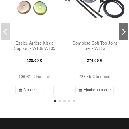
Essieu Arrière Kit de
Complete Soft Top Joint
Support - W108 W109
Set - W113
W110 W111 W113 -
1113510448
129,00 €
274,00 €
106,61 €
tax excl.
226,45 €
tax excl.
Ajouter au panier
Ajouter au panier