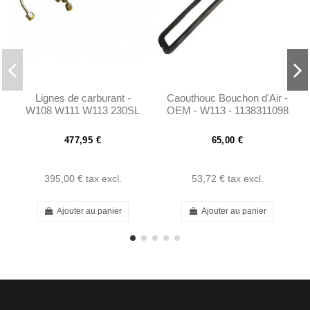
Lignes de carburant -
Caouthouc Bouchon d'Air -
W108 W111 W113 230SL
OEM - W113 - 1138311098
250SL 280SL 250SE
280SE
477,95 €
65,00 €
395,00 €
tax excl.
53,72 €
tax excl.
Ajouter au panier
Ajouter au panier