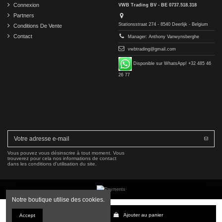
Connexion
VWB Trading BV - BE 0737.518.318
Partners
Stationsstraat 274 - 8540 Deerlijk - Belgium
Conditions De Vente
Contact
Manager: Anthony Vanwynsberghe
vwbtrading@gmail.com
Disponible sur WhatsApp! +32 485 46
26 77
Vous pouvez vous désinscrire à tout moment. Vous
trouverez pour cela nos informations de contact
dans les conditions d'utilisation du site.
Notre boutique utilise des cookies.
Copyright © 2016-2026 VWB Trading BV. All rights reserved.
Ajouter au panier
Accept
La société VWB Trading n'est pas affiliée à Mercedes-Benz Group AG, ni autorisée ou approuvée