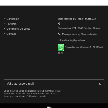
Connexion
VWB Trading BV - BE 0737.518.318
Partners
Stationsstraat 274 - 8540 Deerlijk - Belgium
Conditions De Vente
Contact
Manager: Anthony Vanwynsberghe
vwbtrading@gmail.com
Disponible sur WhatsApp! +32 485 46
26 77
Vous pouvez vous désinscrire à tout moment. Vous
trouverez pour cela nos informations de contact
dans les conditions d'utilisation du site.