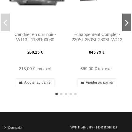
Cendrier en cuir noir -
Echappement Complet -
W113 - 1138100030
230SL 250SL 280SL W113
Pagoda
260,15 €
845,79 €
215,00 €
tax excl.
699,00 €
tax excl.
Ajouter au panier
Ajouter au panier
Connexion
VWB Trading BV - BE 0737.518.318