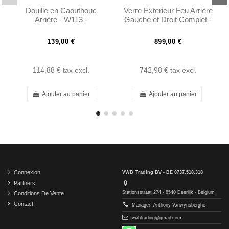
Douille en Caouthouc
Verre Exterieur Feu Arrière
Arrière - W113 -
Gauche et Droit Complet -
1103501375
230SL 250SL EARLY
280SL...
139,00 €
899,00 €
114,88 €
tax excl.
742,98 €
tax excl.
Ajouter au panier
Ajouter au panier
Connexion
VWB Trading BV - BE 0737.518.318
Partners
Stationsstraat 274 - 8540 Deerlijk - Belgium
Conditions De Vente
Contact
Manager: Anthony Vanwynsberghe
vwbtrading@gmail.com