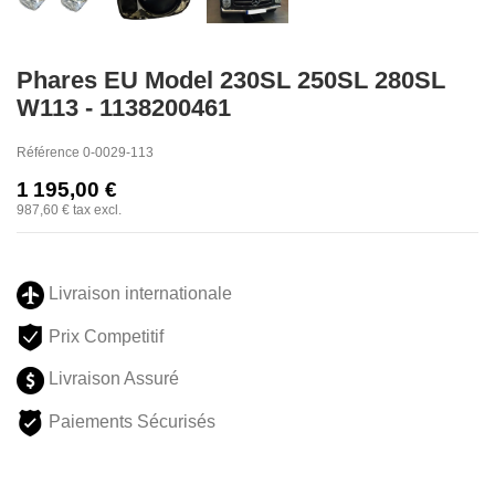
Phares EU Model 230SL 250SL 280SL
W113 - 1138200461
Référence
0-0029-113
1 195,00 €
987,60 €
tax excl.
Livraison internationale
Prix Competitif
Livraison Assuré
Paiements Sécurisés