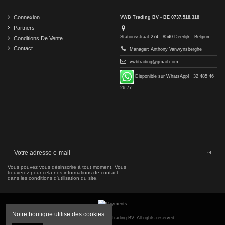
Connexion
VWB Trading BV - BE 0737.518.318
Partners
Stationsstraat 274 - 8540 Deerlijk - Belgium
Conditions De Vente
Contact
Manager: Anthony Vanwynsberghe
vwbtrading@gmail.com
Disponible sur WhatsApp! +32 485 46
26 77
Vous pouvez vous désinscrire à tout moment. Vous
trouverez pour cela nos informations de contact
dans les conditions d'utilisation du site.
Notre boutique utilise des cookies.
Copyright © 2016-2026 VWB Trading BV. All rights reserved.