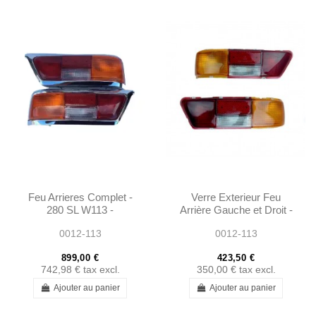
Feu Arrieres Complet -
Verre Exterieur Feu
280 SL W113 -
Arrière Gauche et Droit -
1138260156 -
280 SL W113 -
0012-113
0012-113
1138260256
1138201664 -
1138201564
899,00 €
423,50 €
742,98 €
tax excl.
350,00 €
tax excl.
Ajouter au panier
Ajouter au panier