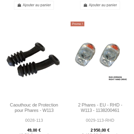
Ajouter au panier
Ajouter au panier
Promo !
Caouthouc de Protection
2 Phares - EU - RHD -
pour Phares - W113
W113 - 1138200461
W111 - 1105460085 -
0028-113
0029-113-RHD
1155460085
49,00 €
2 950,00 €