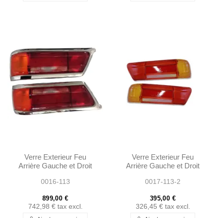
Verre Exterieur Feu
Verre Exterieur Feu
Arrière Gauche et Droit
Arrière Gauche et Droit
Complet - 230SL 250SL
avec Reflecteurs -
0016-113
0017-113-2
EARLY 280SL...
230SL 250SL EARLY
280SL...
899,00 €
395,00 €
742,98 €
tax excl.
326,45 €
tax excl.