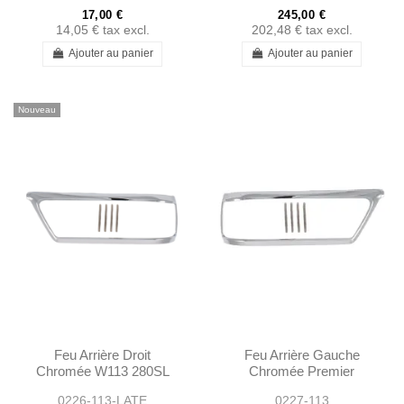
17,00 €
245,00 €
14,05 €
tax excl.
202,48 €
tax excl.
Ajouter au panier
Ajouter au panier
Nouveau
Feu Arrière Droit
Feu Arrière Gauche
Chromée W113 280SL
Chromée Premier
A1138260852
Modelle - 1138260752
0226-113-LATE
0227-113
1138260852