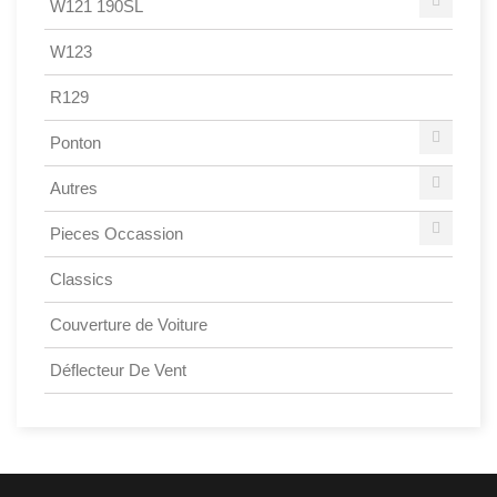
W121 190SL
W123
R129
Ponton
Autres
Pieces Occassion
Classics
Couverture de Voiture
Déflecteur De Vent