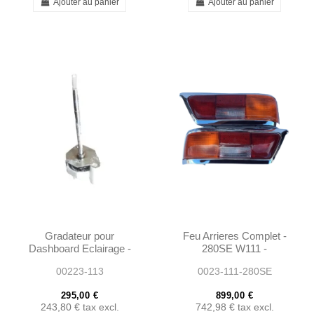
Ajouter au panier
Ajouter au panier
Gradateur pour
Feu Arrieres Complet -
Dashboard Eclairage -
280SE W111 -
W111 W113 -
1138260156 -
00223-113
0023-111-280SE
0005420725
1138260256
295,00 €
899,00 €
243,80 €
tax excl.
742,98 €
tax excl.