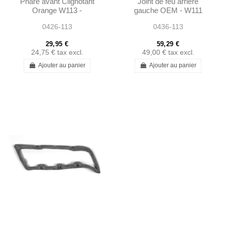
Phare avant Clignotant
Joint de feu arrière
Orange W113 -
gauche OEM - W111
A0008260157
W113 - 1138260158
0426-113
0436-113
0008260157
29,95 €
59,29 €
24,75 €
tax excl.
49,00 €
tax excl.
Ajouter au panier
Ajouter au panier