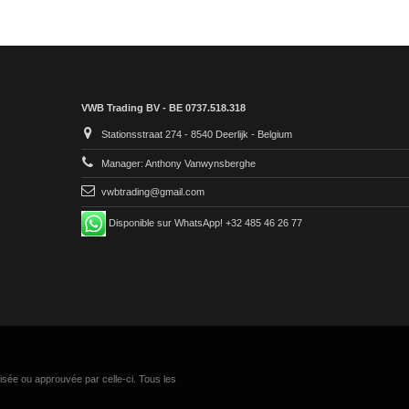
VWB Trading BV - BE 0737.518.318
Stationsstraat 274 - 8540 Deerlijk - Belgium
Manager: Anthony Vanwynsberghe
vwbtrading@gmail.com
Disponible sur WhatsApp! +32 485 46 26 77
isée ou approuvée par celle-ci. Tous les