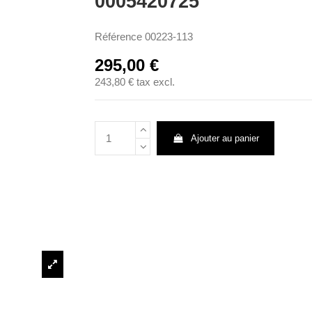
0005420725
Référence
00223-113
295,00 €
243,80 €
tax excl.
Ajouter au panier