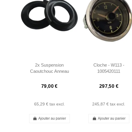
2x Suspension
Cloche - W113 -
Caoutchouc Anneau
1005420111
20mm Avant - W113 -
1113220385
79,00 €
297,50 €
65,29 €
tax excl.
245,87 €
tax excl.
Ajouter au panier
Ajouter au panier