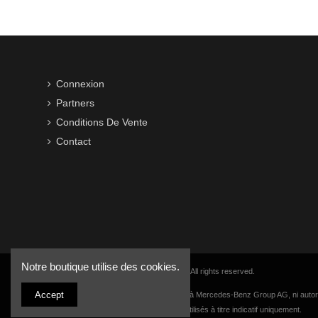
Connexion
Partners
Conditions De Vente
Contact
Notre boutique utilise des cookies.
Copyright © 2016-2026 VWB Trading BV. All rights reserved.
Accept
La société VWB Trading n'est pas affiliée à Mercedes-Benz Group AG, ni autor
numéros de pièces et descriptions sont utilisés à titre indicatif uniquement.