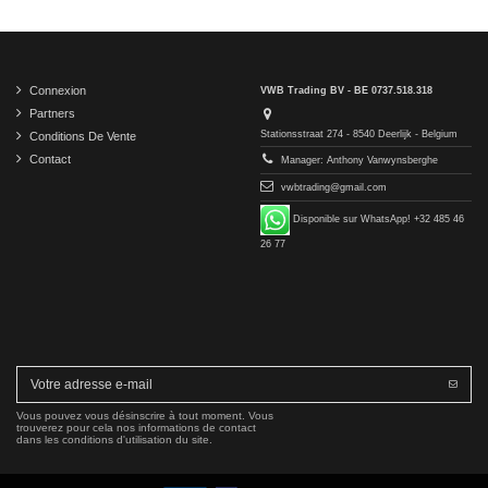
Connexion
VWB Trading BV - BE 0737.518.318
Partners
Stationsstraat 274 - 8540 Deerlijk - Belgium
Conditions De Vente
Contact
Manager: Anthony Vanwynsberghe
vwbtrading@gmail.com
Disponible sur WhatsApp! +32 485 46
26 77
Vous pouvez vous désinscrire à tout moment. Vous
trouverez pour cela nos informations de contact
dans les conditions d'utilisation du site.