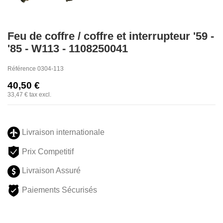
Feu de coffre / coffre et interrupteur '59 -
'85 - W113 - 1108250041
Référence
0304-113
40,50 €
33,47 €
tax excl.
Livraison internationale
Prix Competitif
Livraison Assuré
Paiements Sécurisés