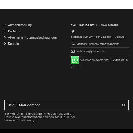
Authentifizierung
VWB Trading BV - BE 0737.518.318
Partners
Stationsstraat 274 - 8540 Deerlijk - Belgium
Allgemeine Nutzungsbedingungen
Kontakt
Manager: Anthony Vanwynsberghe
vwbtrading@gmail.com
Available on WhatsApp! +32 485 46 26
77
Sie können Ihr Einverständnis jederzeit widerrufen.
Unsere Kontaktinformationen finden Sie u. a. in der
Datenschutzerklärung.