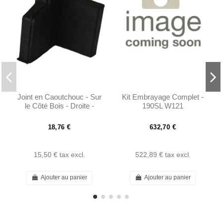
Joint en Caoutchouc - Sur
Kit Embrayage Complet -
le Côté Bois - Droite -
190SL W121
190SL W121 -
401217720298
18,76 €
632,70 €
15,50 €
tax excl.
522,89 €
tax excl.
Ajouter au panier
Ajouter au panier