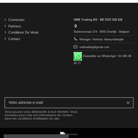
Connexion
VWB Trading BV - BE 0737.518.318
Partners
Stationsstraat 274 - 8540 Deerlijk - Belgium
Conditions De Vente
Contact
Manager: Anthony Vanwynsberghe
vwbtrading@gmail.com
Disponible sur WhatsApp! +32 485 46
26 77
Vous pouvez vous désinscrire à tout moment. Vous
trouverez pour cela nos informations de contact
dans les conditions d'utilisation du site.