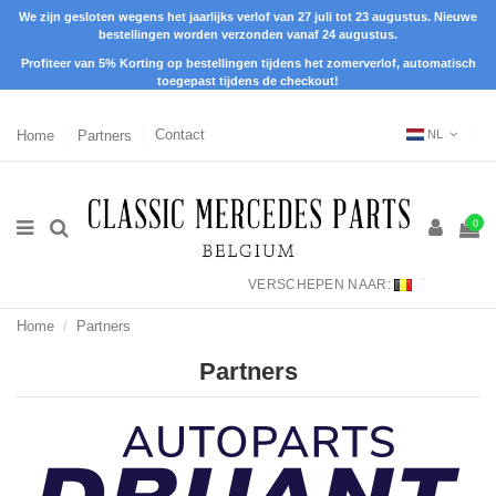
We zijn gesloten wegens het jaarlijks verlof van 27 juli tot 23 augustus. Nieuwe
bestellingen worden verzonden vanaf 24 augustus.
Profiteer van 5% Korting op bestellingen tijdens het zomerverlof, automatisch
toegepast tijdens de checkout!
Home
Partners
Contact
NL
0
VERSCHEPEN NAAR:
Home
Partners
Partners