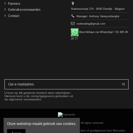
Partners
Stationsstraat 274 - 8540 Deerlijk - Belgium
Gebruiksvoorwaarden
Contact
Manager: Anthony Vanwynsberghe
vwbtrading@gmail.com
Beschikbaar via WhatsApp! +32 485 46
26 77
U kunt op elk gewenst moment weer uitschrijven.
Hiervoor kunt u de contactgegevens gebruiken uit
de algemene voorwaarden.
Copyright © 2016-2026 VWB Trading BV. All rights reserved.
Onze webshop maakt gebruik van cookies.
Het bedrijf VWB Trading is niet gelieerd aan, geautoriseerd door of goedgekeurd door Mercedes-