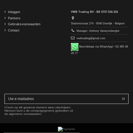
Inloggen
VWB Trading BV - BE 0737.518.318
Partners
Stationsstraat 274 - 8540 Deerlijk - Belgium
Gebruiksvoorwaarden
Contact
Manager: Anthony Vanwynsberghe
vwbtrading@gmail.com
Beschikbaar via WhatsApp! +32 485 46
26 77
U kunt op elk gewenst moment weer uitschrijven.
Hiervoor kunt u de contactgegevens gebruiken uit
de algemene voorwaarden.