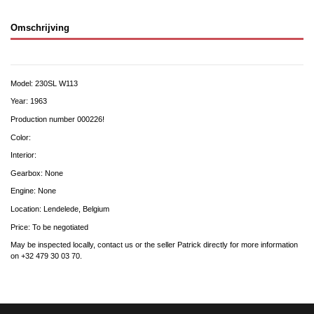
Omschrijving
Model: 230SL W113
Year: 1963
Production number 000226!
Color:
Interior:
Gearbox: None
Engine: None
Location: Lendelede, Belgium
Price: To be negotiated
May be inspected locally, contact us or the seller Patrick directly for more information
on +32 479 30 03 70.