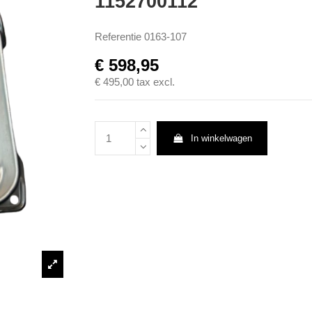
1152700112
Referentie
0163-107
€ 598,95
€ 495,00
tax excl.
In winkelwagen