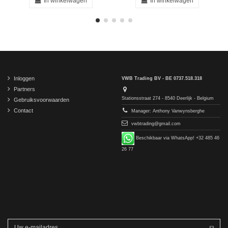
In winkelwagen
In winkelwagen
Inloggen
VWB Trading BV - BE 0737.518.318
Partners
Stationsstraat 274 - 8540 Deerlijk - Belgium
Gebruiksvoorwaarden
Contact
Manager: Anthony Vanwynsberghe
vwbtrading@gmail.com
Beschikbaar via WhatsApp! +32 485 46
26 77