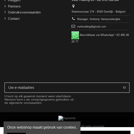
Partners
Stationsstraat 274 - 8540 Deerlijk - Belgium
Gebruiksvoorwaarden
Contact
Manager: Anthony Vanwynsberghe
vwbtrading@gmail.com
Beschikbaar via WhatsApp! +32 485 46
26 77
U kunt op elk gewenst moment weer uitschrijven.
Hiervoor kunt u de contactgegevens gebruiken uit
de algemene voorwaarden.
Copyright © 2016-2026 VWB Trading BV. All rights reserved.
Onze webshop maakt gebruik van cookies.