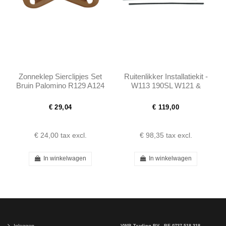
Zonneklep Sierclipjes Set
Ruitenlikker Installatiekit -
Bruin Palomino R129 A124
W113 190SL W121 &
– A1298110661
Ponton Limousine
A1298110561
€ 29,04
€ 119,00
€ 24,00
tax excl.
€ 98,35
tax excl.
In winkelwagen
In winkelwagen
Inloggen
VWB Trading BV - BE 0737.518.318