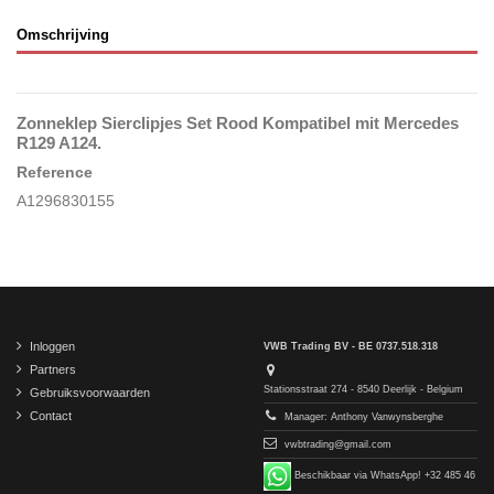
Omschrijving
Zonneklep Sierclipjes Set Rood Kompatibel mit Mercedes
R129 A124.
Reference
A1296830155
Inloggen
VWB Trading BV - BE 0737.518.318
Partners
Stationsstraat 274 - 8540 Deerlijk - Belgium
Gebruiksvoorwaarden
Contact
Manager: Anthony Vanwynsberghe
vwbtrading@gmail.com
Beschikbaar via WhatsApp! +32 485 46